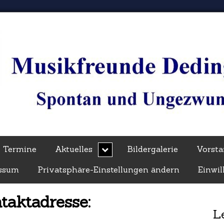
expand
Termine
Aktuelles
Bildergalerie
Vorst
child
menu
essum
Privatsphäre-Einstellungen ändern
Einwil
taktadresse:
L