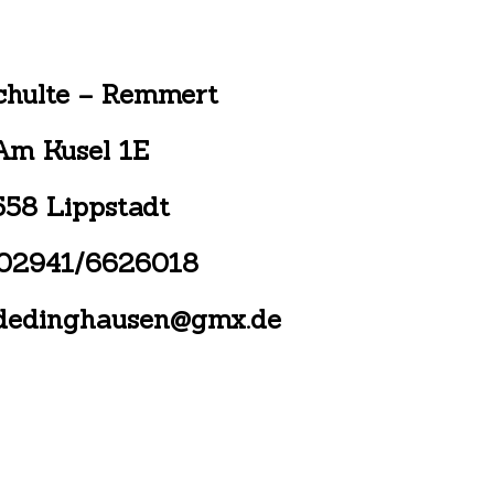
Schulte – Remmert
Am Kusel 1E
558 Lippstadt
: 02941/6626018
-dedinghausen@gmx.de